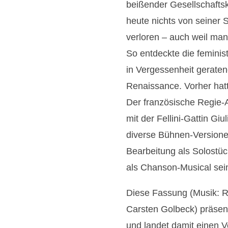
beißender Gesellschaftskr
o
o
o
heute nichts von seiner 
t
t
t
o
o
o
verloren – auch weil man
:
:
:
P
P
P
So entdeckte die feminist
a
a
a
in Vergessenheit geraten
t
t
t
r
r
r
Renaissance. Vorher hat
i
i
i
Der französische Regie-A
c
c
c
P
P
P
mit der Fellini-Gattin Gi
r
r
r
a
a
a
diverse Bühnen-Versione
g
g
g
Bearbeitung als Solostü
e
e
e
r
r
r
als Chanson-Musical sei
–
–
–
d
d
d
Diese Fassung (Musik: Ra
i
i
i
e
e
e
Carsten Golbeck) präsen
P
P
P
r
r
r
und landet damit einen V