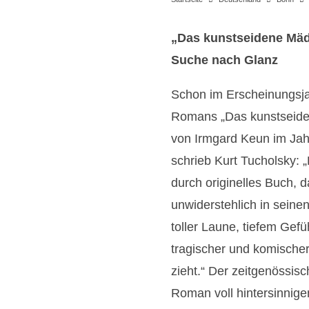
„Das kunstseidene Mäd
Suche nach Glanz
Schon im Erscheinungsj
Romans „Das kunstseid
von Irmgard Keun im Ja
schrieb Kurt Tucholsky: 
durch originelles Buch, 
unwiderstehlich in seine
toller Laune, tiefem Gefü
tragischer und komischer
zieht.“ Der zeitgenössis
Roman voll hintersinni
F
F
F