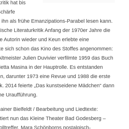
itik hat bis
Schärfe
 ihn als frühe Emanzipations-Parabel lesen kann.
ische Literaturkritik Anfang der 1970er Jahre die
e Autorin wieder und Keun erlebte eine
te sich schon das Kino des Stoffes angenommen:
ltmeister Julien Duvivier verfilmte 1959 das Buch
ulietta Masina in der Hauptrolle. Es entstanden
n, darunter 1973 eine Revue und 1988 die erste
ck. 2014 feierte „Das kunstseidene Mädchen“ dann
ne Uraufführung.
iner Bielfeldt / Bearbeitung und Liedtexte:
tiert nun das Kleine Theater Bad Godesberg –
olltreffer. Mara Schönborns nostalgisch-