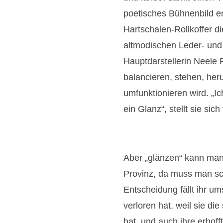
a
a
a
poetisches Bühnenbild ent
g
g
g
e
e
e
Hartschalen-Rollkoffer di
r
r
r
altmodischen Leder- und 
B
B
B
o
o
o
Hauptdarstellerin Neele 
t
t
t
s
s
s
balancieren, stehen, he
c
c
c
umfunktionieren wird. „Ic
h
h
h
a
a
a
ein Glanz“, stellt sie sich 
f
f
f
t
t
t
Aber „glänzen“ kann man 
Provinz, da muss man sch
Entscheidung fällt ihr ums
verloren hat, weil sie d
hat, und auch ihre erhofft