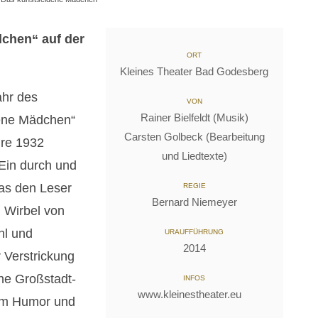
chen“ auf der
ORT
Kleines Theater Bad Godesberg
ahr des
VON
Rainer Bielfeldt (Musik)
ene Mädchen“
Carsten Golbeck (Bearbeitung
hre 1932
und Liedtexte)
„Ein durch und
das den Leser
REGIE
Bernard Niemeyer
n Wirbel von
hl und
URAUFFÜHRUNG
2014
 Verstrickung
che Großstadt-
INFOS
www.kleinestheater.eu
gem Humor und