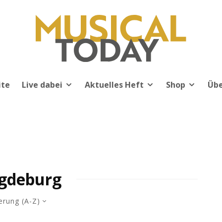
ite
Live dabei
Aktuelles Heft
Shop
Übe
gdeburg
erung (A-Z)