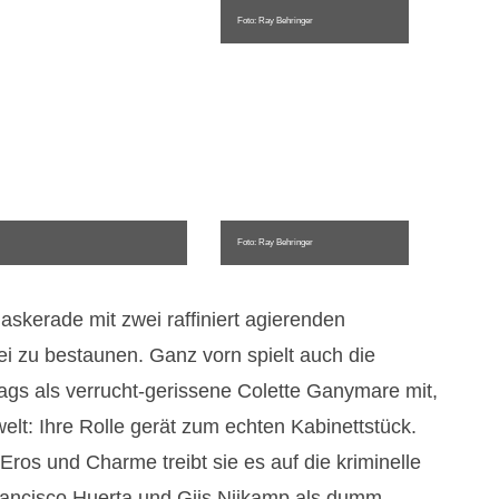
Foto: Ray Behringer
Foto: Ray Behringer
askerade mit zwei raffiniert agierenden
i zu bestaunen. Ganz vorn spielt auch die
gs als verrucht-gerissene Colette Ganymare mit,
t: Ihre Rolle gerät zum echten Kabinettstück.
 Eros und Charme treibt sie es auf die kriminelle
Francisco Huerta und Gijs Nijkamp als dumm-