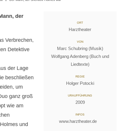
Mann, der
ORT
Harztheater
as Verbrechen,
VON
Marc Schubring (Musik)
ten Detektive
Wolfgang Adenberg (Buch und
Liedtexte)
us der Lage
Sie beschließen
REGIE
Holger Potocki
leiden, um
Duo ganz groß
URAUFFÜHRUNG
2009
pt wie am
chen
INFOS
www.harztheater.de
 Holmes und