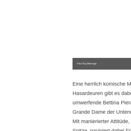
Foto: Ray Behringer
Eine herrlich komische M
Hasardeuren gibt es dabe
umwerfende Bettina Piera
Grande Dame der Unterwel
Mit manierierter Attitüde,
Spitze, navigiert dabei 