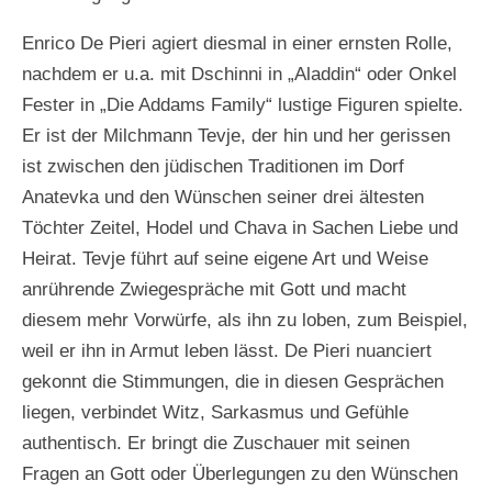
Enrico De Pieri agiert diesmal in einer ernsten Rolle,
nachdem er u.a. mit Dschinni in „Aladdin“ oder Onkel
Fester in „Die Addams Family“ lustige Figuren spielte.
Er ist der Milchmann Tevje, der hin und her gerissen
ist zwischen den jüdischen Traditionen im Dorf
Anatevka und den Wünschen seiner drei ältesten
Töchter Zeitel, Hodel und Chava in Sachen Liebe und
Heirat. Tevje führt auf seine eigene Art und Weise
anrührende Zwiegespräche mit Gott und macht
diesem mehr Vorwürfe, als ihn zu loben, zum Beispiel,
weil er ihn in Armut leben lässt. De Pieri nuanciert
F
F
F
o
o
o
gekonnt die Stimmungen, die in diesen Gesprächen
t
t
t
liegen, verbindet Witz, Sarkasmus und Gefühle
o
o
o
authentisch. Er bringt die Zuschauer mit seinen
:
:
:
M
M
M
Fragen an Gott oder Überlegungen zu den Wünschen
a
a
a