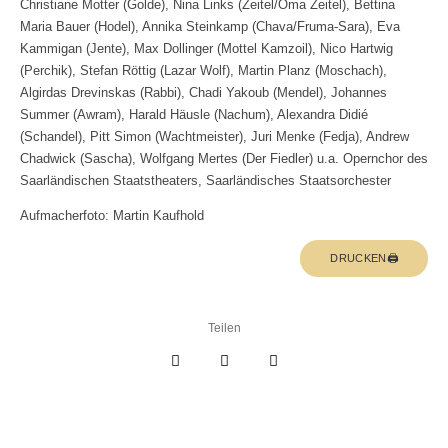
Christiane Motter (Golde), Nina Links (Zeitel/Oma Zeitel), Bettina
Maria Bauer (Hodel), Annika Steinkamp (Chava/Fruma-Sara), Eva
Kammigan (Jente), Max Dollinger (Mottel Kamzoil), Nico Hartwig
(Perchik), Stefan Röttig (Lazar Wolf), Martin Planz (Moschach),
Algirdas Drevinskas (Rabbi), Chadi Yakoub (Mendel), Johannes
Summer (Awram), Harald Häusle (Nachum), Alexandra Didié
(Schandel), Pitt Simon (Wachtmeister), Juri Menke (Fedja), Andrew
Chadwick (Sascha), Wolfgang Mertes (Der Fiedler) u.a. Opernchor des
Saarländischen Staatstheaters, Saarländisches Staatsorchester
Aufmacherfoto: Martin Kaufhold
DRUCKEN🖨
Teilen