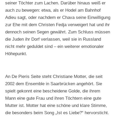
seiner Töchter zum Lachen. Darüber hinaus weiß er
r
r
r
t
t
t
auch zu bewegen: etwa, als er Hodel am Bahnhof
i
i
i
Adieu sagt, oder nachdem er Chava seine Einwilligung
n
n
n
zur Ehe mit dem Christen Fedja verweigert hat und ihr
K
K
K
a
a
a
dennoch seinen Segen gewährt. Zum Schluss müssen
u
u
u
die Juden ihr Dorf verlassen, weil sie in Russland
f
f
f
h
h
h
nicht mehr geduldet sind – ein weiterer emotionaler
o
o
o
Höhepunkt.
l
l
l
d
d
d
An De Pieris Seite steht Christiane Motter, die seit
2002 dem Ensemble in Saarbrücken angehört. Sie
spielt gekonnt eine bescheidene Golde, die ihrem
Mann eine gute Frau und ihren Töchtern eine gute
Mutter ist. Motter hat eine schöne und klare Stimme,
die besonders beim Song „Ist es Liebe?“ hervorsticht.