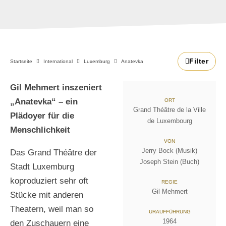
Filter
Startseite
International
Luxemburg
Anatevka
Gil Mehmert inszeniert
„Anatevka“ – ein
ORT
Grand Théâtre de la Ville
Plädoyer für die
de Luxembourg
Menschlichkeit
VON
Jerry Bock (Musik)
Das Grand Théâtre der
Joseph Stein (Buch)
Stadt Luxemburg
koproduziert sehr oft
REGIE
Gil Mehmert
Stücke mit anderen
Theatern, weil man so
URAUFFÜHRUNG
1964
den Zuschauern eine