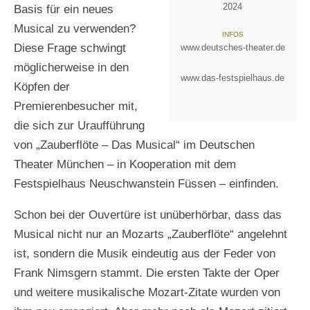
2024
Basis für ein neues
Musical zu verwenden?
INFOS
Diese Frage schwingt
www.deutsches-theater.de
möglicherweise in den
www.das-festspielhaus.de
Köpfen der
Premierenbesucher mit,
die sich zur Uraufführung
von „Zauberflöte – Das Musical“ im Deutschen
Theater München – in Kooperation mit dem
Festspielhaus Neuschwanstein Füssen – einfinden.
Schon bei der Ouvertüre ist unüberhörbar, dass das
Musical nicht nur an Mozarts „Zauberflöte“ angelehnt
ist, sondern die Musik eindeutig aus der Feder von
Frank Nimsgern stammt. Die ersten Takte der Oper
F
F
F
o
o
o
und weitere musikalische Mozart-Zitate wurden von
t
t
t