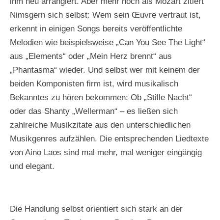
ihm neu arrangiert. Aber mehr noch als Mozart zitiert
o
o
o
:
:
:
Nimsgern sich selbst: Wem sein Œuvre vertraut ist,
M
M
M
erkennt in einigen Songs bereits veröffentlichte
i
i
i
Melodien wie beispielsweise „Can You See The Light“
c
c
c
h
h
h
aus „Elements“ oder „Mein Herz brennt“ aus
a
a
a
„Phantasma“ wieder. Und selbst wer mit keinem der
e
e
e
l
l
l
beiden Komponisten firm ist, wird musikalisch
B
B
B
Bekanntes zu hören bekommen: Ob „Stille Nacht“
ö
ö
ö
oder das Shanty „Wellerman“ – es ließen sich
h
h
h
m
m
m
zahlreiche Musikzitate aus den unterschiedlichen
l
l
l
Musikgenres aufzählen. Die entsprechenden Liedtexte
ä
ä
ä
n
n
n
von Aino Laos sind mal mehr, mal weniger eingängig
d
d
d
und elegant.
e
e
e
r
r
r
Die Handlung selbst orientiert sich stark an der