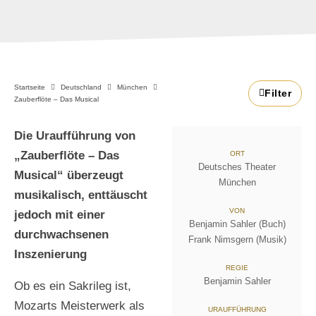
Startseite
Deutschland
München
Filter
Zauberflöte – Das Musical
Die Uraufführung von
„Zauberflöte – Das
ORT
Deutsches Theater
Musical“ überzeugt
München
musikalisch, enttäuscht
VON
jedoch mit einer
Benjamin Sahler (Buch)
durchwachsenen
Frank Nimsgern (Musik)
Inszenierung
REGIE
Benjamin Sahler
Ob es ein Sakrileg ist,
Mozarts Meisterwerk als
URAUFFÜHRUNG