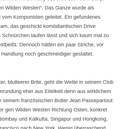
en Wilden Westen“. Das Ganze wurde als
d vom Komponisten geleitet. Ein gefundenes
eam, das geschickt komödiantischen Drive
m Schnürchen laufen lässt und sich kaum mal zu
festbeißt. Dennoch hätten ein paar Striche, vor
ie Handlung noch geschmeidiger gestaltet.
ter, blutleerer Brite, geht die Wette in seinem Club
umrundung eher aus Eitelkeit denn aus wirklichem
on seinem französischen Butler Jean Passepartout
er gen Wilden Westen Richtung Osten, konkret
 Bombay und Kalkutta, Singapur und Hongkong,
rancisco nach New York. Wenig überraschend