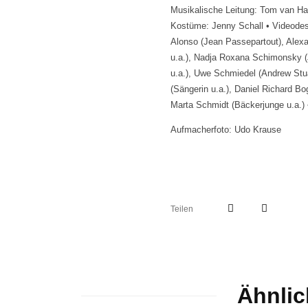
Musikalische Leitung: Tom van Has
Kostüme: Jenny Schall • Videodesi
Alonso (Jean Passepartout), Alexa
u.a.), Nadja Roxana Schimonsky (Ja
u.a.), Uwe Schmiedel (Andrew Stuar
(Sängerin u.a.), Daniel Richard B
Marta Schmidt (Bäckerjunge u.a.)
Aufmacherfoto: Udo Krause
Teilen
Ähnlic