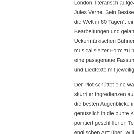
London, literarisch aufge
Jules Verne. Sein Bestse
die Welt in 80 Tagen“, e
Bearbeitungen und gelan
Uckermärkischen Bühnen 
musicalisierter Form zu 
eine passgenaue Fassung,
und Liedtexte mit jeweili
Der Plot schüttet eine 
skurriler Ingredienzen au
die besten Augenblicke in
genüsslich in die bunte 
F
F
F
pointiert geschliffenen 
o
o
o
englischen Art“ über „Wi
t
t
t