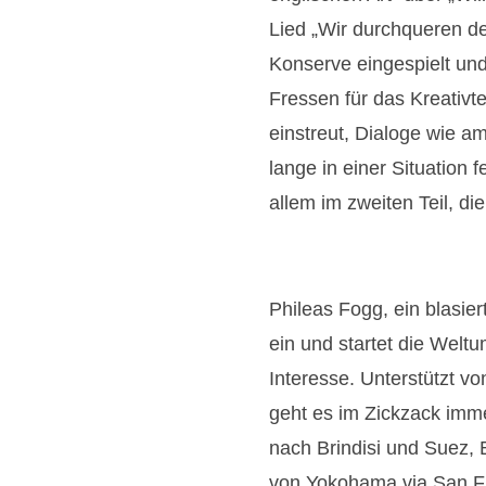
o
o
o
Lied „Wir durchqueren d
:
:
:
Konserve eingespielt un
U
U
U
d
d
d
Fressen für das Kreativt
o
o
o
K
K
K
einstreut, Dialoge wie a
r
r
r
lange in einer Situation 
a
a
a
u
u
u
allem im zweiten Teil, d
s
s
s
e
e
e
Phileas Fogg, ein blasier
ein und startet die Welt
Interesse. Unterstützt v
geht es im Zickzack imm
nach Brindisi und Suez,
von Yokohama via San F