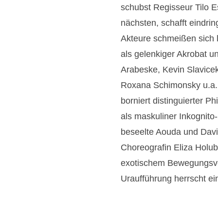
schubst Regisseur Tilo 
nächsten, schafft eindri
Akteure schmeißen sich lu
als gelenkiger Akrobat u
Arabeske, Kevin Slavicek
Roxana Schimonsky u.a. a
borniert distinguierter P
als maskuliner Inkognito
beseelte Aouda und David
Choreografin Eliza Holu
exotischem Bewegungsvo
Uraufführung herrscht ei