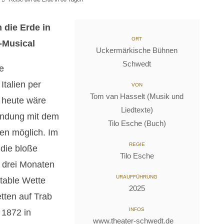
 die Erde in
ORT
-Musical
Uckermärkische Bühnen
Schwedt
e
Italien per
VON
Tom van Hasselt (Musik und
 heute wäre
Liedtexte)
undung mit dem
Tilo Esche (Buch)
en möglich. Im
REGIE
die bloße
Tilo Esche
 drei Monaten
URAUFFÜHRUNG
itable Wette
2025
tten auf Trab
INFOS
 1872 in
www.theater-schwedt.de