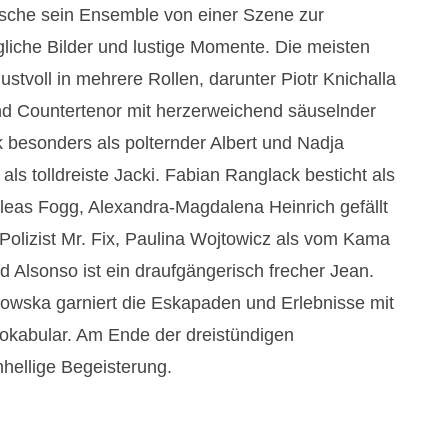
Esche sein Ensemble von einer Szene zur
ngliche Bilder und lustige Momente. Die meisten
stvoll in mehrere Rollen, darunter Piotr Knichalla
nd Countertenor mit herzerweichend säuselnder
 besonders als polternder Albert und Nadja
ls tolldreiste Jacki. Fabian Ranglack besticht als
hileas Fogg, Alexandra-Magdalena Heinrich gefällt
-Polizist Mr. Fix, Paulina Wojtowicz als vom Kama
 Alsonso ist ein draufgängerisch frecher Jean.
bowska garniert die Eskapaden und Erlebnisse mit
kabular. Am Ende der dreistündigen
nhellige Begeisterung.