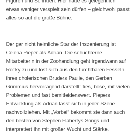
Figuren und Schritten. Hier hätte es gelegentlich
p
p
p
u
u
u
etwas weniger verspielt sein dürfen – gleichwohl passt
s
s
s
alles so auf die große Bühne.
c
c
c
h
h
h
Der gar nicht heimliche Star der Inszenierung ist
Celena Pieper als Adrian. Die schüchterne
Mitarbeiterin in der Zoohandlung geht irgendwann auf
Rocky zu und löst sich aus den furchtbaren Fesseln
ihres cholerischen Bruders Paulie, den Gerben
Grimmius hervorragend darstellt: fies, böse, mit vielen
Problemen und fast bemitleidenswert. Piepers
Entwicklung als Adrian lässt sich in jeder Szene
nachvollziehen. Mit „Vorbei“ bekommt sie dann auch
den besten von Stephen Flahertys Songs und
interpretiert ihn mit großer Wucht und Stärke.