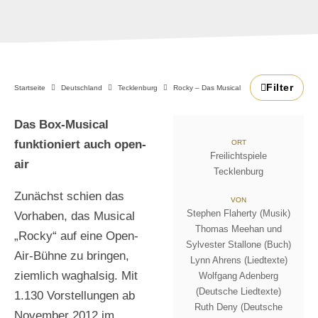
Filter
Startseite
Deutschland
Tecklenburg
Rocky – Das Musical
Das Box-Musical
funktioniert auch open-
ORT
Freilichtspiele
air
Tecklenburg
Zunächst schien das
VON
Stephen Flaherty (Musik)
Vorhaben, das Musical
Thomas Meehan und
„Rocky“ auf eine Open-
Sylvester Stallone (Buch)
Air-Bühne zu bringen,
Lynn Ahrens (Liedtexte)
ziemlich waghalsig. Mit
Wolfgang Adenberg
(Deutsche Liedtexte)
1.130 Vorstellungen ab
Ruth Deny (Deutsche
November 2012 im