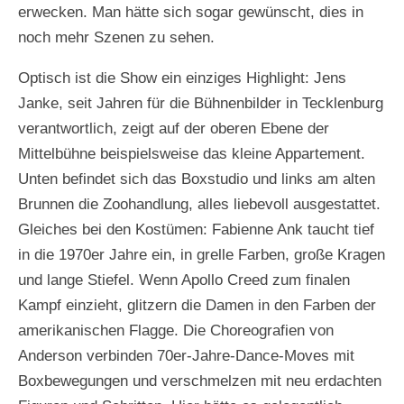
erwecken. Man hätte sich sogar gewünscht, dies in
noch mehr Szenen zu sehen.
Optisch ist die Show ein einziges Highlight: Jens
Janke, seit Jahren für die Bühnenbilder in Tecklenburg
F
F
F
verantwortlich, zeigt auf der oberen Ebene der
o
o
o
Mittelbühne beispielsweise das kleine Appartement.
t
t
t
o
o
o
Unten befindet sich das Boxstudio und links am alten
:
:
:
Brunnen die Zoohandlung, alles liebevoll ausgestattet.
D
D
D
Gleiches bei den Kostümen: Fabienne Ank taucht tief
a
a
a
n
n
n
in die 1970er Jahre ein, in grelle Farben, große Kragen
i
i
i
und lange Stiefel. Wenn Apollo Creed zum finalen
e
e
e
l
l
l
Kampf einzieht, glitzern die Damen in den Farben der
L
L
L
amerikanischen Flagge. Die Choreografien von
a
a
a
Anderson verbinden 70er-Jahre-Dance-Moves mit
g
g
g
e
e
e
Boxbewegungen und verschmelzen mit neu erdachten
r
r
r