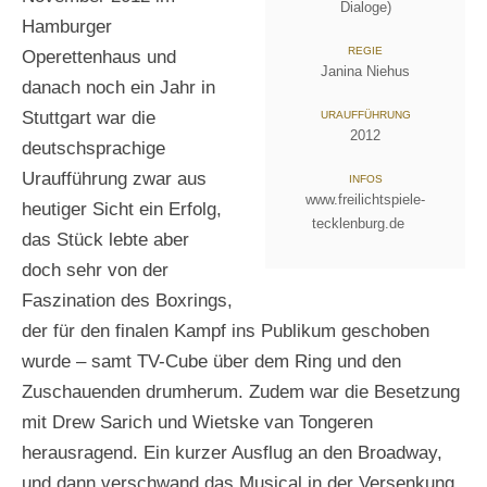
Dialoge)
Hamburger
REGIE
Operettenhaus und
Janina Niehus
danach noch ein Jahr in
Stuttgart war die
URAUFFÜHRUNG
2012
deutschsprachige
Uraufführung zwar aus
INFOS
www.freilichtspiele-
heutiger Sicht ein Erfolg,
tecklenburg.de
das Stück lebte aber
doch sehr von der
Faszination des Boxrings,
der für den finalen Kampf ins Publikum geschoben
wurde – samt TV-Cube über dem Ring und den
Zuschauenden drumherum. Zudem war die Besetzung
mit Drew Sarich und Wietske van Tongeren
herausragend. Ein kurzer Ausflug an den Broadway,
und dann verschwand das Musical in der Versenkung.