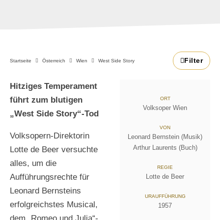
Filter
Startseite
Österreich
Wien
West Side Story
Hitziges Temperament
führt zum blutigen
ORT
Volksoper Wien
„West Side Story“-Tod
VON
Volksopern-Direktorin
Leonard Bernstein (Musik)
Arthur Laurents (Buch)
Lotte de Beer versuchte
alles, um die
REGIE
Aufführungsrechte für
Lotte de Beer
Leonard Bernsteins
URAUFFÜHRUNG
erfolgreichstes Musical,
1957
dem „Romeo und Julia“-