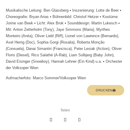
Musikalische Leitung: Ben Glassberg • Inszenierung: Lotte de Beer •
Choreografie: Bryan Arias • Bühnenbild: Christof Hetzer • Kostüme:
Jorine van Beek • Licht: Alex Brok • Sounddesign: Martin Lukesch •
Mit: Anton Zetterholm (Tony), Jaye Simmons (Maria), Myrthes
Monteiro (Anita), Oliver Liebl (Riff), Lionel von Lawrence (Bernardo),
Axel Herrig (Doc), Sophia Gorgi (Rosalia), Roberta Monção
(Consuela), Danai Simantiri (Francisca), Peter Lesiak (Action), Oliver
Floris (Diesel), Rico Salathé (A-Rab), Liam Solbjerg (Baby John),
David Eisinger (Snowboy), Hannah Lehner (Ein Kind) u.a. • Orchester
der Volksoper Wien
Aufmacherfoto: Marco Sommer/Volksoper Wien
DRUCKEN🖨
Teilen