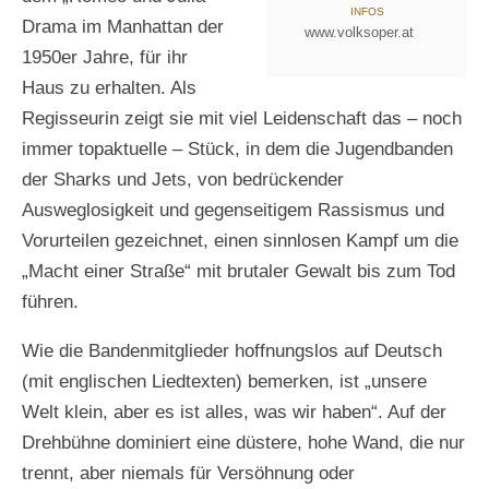
INFOS
Drama im Manhattan der
www.volksoper.at
1950er Jahre, für ihr
Haus zu erhalten. Als
Regisseurin zeigt sie mit viel Leidenschaft das – noch
immer topaktuelle – Stück, in dem die Jugendbanden
F
F
F
o
o
o
der Sharks und Jets, von bedrückender
t
t
t
Ausweglosigkeit und gegenseitigem Rassismus und
o
o
o
:
:
:
Vorurteilen gezeichnet, einen sinnlosen Kampf um die
M
M
M
„Macht einer Straße“ mit brutaler Gewalt bis zum Tod
a
a
a
führen.
r
r
r
c
c
c
o
o
o
Wie die Bandenmitglieder hoffnungslos auf Deutsch
S
S
S
(mit englischen Liedtexten) bemerken, ist „unsere
o
o
o
m
m
m
Welt klein, aber es ist alles, was wir haben“. Auf der
m
m
m
Drehbühne dominiert eine düstere, hohe Wand, die nur
e
e
e
trennt, aber niemals für Versöhnung oder
r
r
r