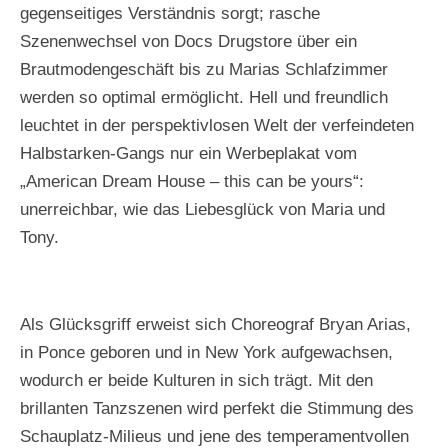
/
/
/
gegenseitiges Verständnis sorgt; rasche
V
V
V
Szenenwechsel von Docs Drugstore über ein
o
o
o
l
l
l
Brautmodengeschäft bis zu Marias Schlafzimmer
k
k
k
werden so optimal ermöglicht. Hell und freundlich
s
s
s
leuchtet in der perspektivlosen Welt der verfeindeten
o
o
o
p
p
p
Halbstarken-Gangs nur ein Werbeplakat vom
e
e
e
„American Dream House – this can be yours“:
r
r
r
W
W
W
unerreichbar, wie das Liebesglück von Maria und
i
i
i
Tony.
e
e
e
n
n
n
Als Glücksgriff erweist sich Choreograf Bryan Arias,
in Ponce geboren und in New York aufgewachsen,
wodurch er beide Kulturen in sich trägt. Mit den
brillanten Tanzszenen wird perfekt die Stimmung des
Schauplatz-Milieus und jene des temperamentvollen