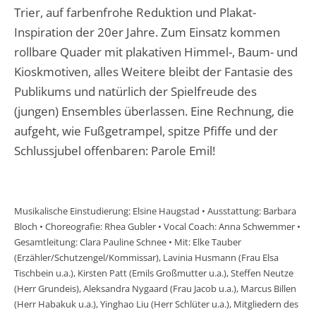
Trier, auf farbenfrohe Reduktion und Plakat-
Inspiration der 20er Jahre. Zum Einsatz kommen
rollbare Quader mit plakativen Himmel-, Baum- und
Kioskmotiven, alles Weitere bleibt der Fantasie des
Publikums und natürlich der Spielfreude des
(jungen) Ensembles überlassen. Eine Rechnung, die
aufgeht, wie Fußgetrampel, spitze Pfiffe und der
Schlussjubel offenbaren: Parole Emil!
Musikalische Einstudierung: Elsine Haugstad • Ausstattung: Barbara
Bloch • Choreografie: Rhea Gubler • Vocal Coach: Anna Schwemmer •
Gesamtleitung: Clara Pauline Schnee • Mit: Elke Tauber
(Erzähler/Schutzengel/Kommissar), Lavinia Husmann (Frau Elsa
Tischbein u.a.), Kirsten Patt (Emils Großmutter u.a.), Steffen Neutze
(Herr Grundeis), Aleksandra Nygaard (Frau Jacob u.a.), Marcus Billen
(Herr Habakuk u.a.), Yinghao Liu (Herr Schlüter u.a.), Mitgliedern des