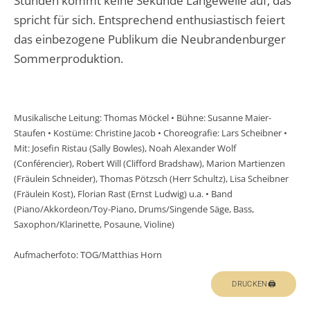
Stunden kommt keine Sekunde Langeweile auf, das
spricht für sich. Entsprechend enthusiastisch feiert
das einbezogene Publikum die Neubrandenburger
Sommerproduktion.
Musikalische Leitung: Thomas Möckel • Bühne: Susanne Maier-
Staufen • Kostüme: Christine Jacob • Choreografie: Lars Scheibner •
Mit: Josefin Ristau (Sally Bowles), Noah Alexander Wolf
(Conférencier), Robert Will (Clifford Bradshaw), Marion Martienzen
(Fräulein Schneider), Thomas Pötzsch (Herr Schultz), Lisa Scheibner
(Fräulein Kost), Florian Rast (Ernst Ludwig) u.a. • Band
(Piano/Akkordeon/Toy-Piano, Drums/Singende Säge, Bass,
Saxophon/Klarinette, Posaune, Violine)
Aufmacherfoto: TOG/Matthias Horn
DRUCKEN🖨