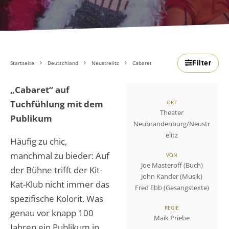
Filter
Startseite
Deutschland
Neustrelitz
Cabaret
„Cabaret“ auf
Tuchfühlung mit dem
ORT
Theater
Publikum
Neubrandenburg/Neustr
elitz
Häufig zu chic,
manchmal zu bieder: Auf
VON
Joe Masteroff (Buch)
der Bühne trifft der Kit-
John Kander (Musik)
Kat-Klub nicht immer das
Fred Ebb (Gesangstexte)
spezifische Kolorit. Was
REGIE
genau vor knapp 100
Maik Priebe
Jahren ein Publikum in