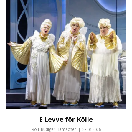
E Levve för Kölle
Rolf-Rüdiger Hamacher
|
23.01.2026