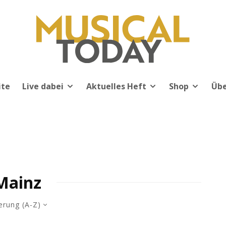
ite
Live dabei
Aktuelles Heft
Shop
Übe
Mainz
erung (A-Z)