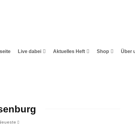
seite
Live dabei
Aktuelles Heft
Shop
Über 
senburg
Neueste