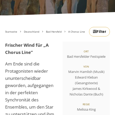
Filter
Startseite
Deutschland
Bad Hersfeld
A Chorus Line
Frischer Wind für „A
Chorus Line“
ORT
Bad Hersfelder Festspiele
Am Ende sind die
VON
Protagonisten wieder
Marvin Hamlish (Musik)
Edward Kleban
ununterscheidbar
(Gesangstexte)
geworden, aufgegangen
James Kirkwood &
in der perfekten
Nicholas Dante (Buch)
Synchronität des
REGIE
Ensembles, um den Star
Melissa King
zu unterstützen und ihm