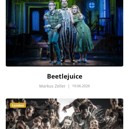
Beetlejuice
Markus Zeller
|
19.06.2026
London