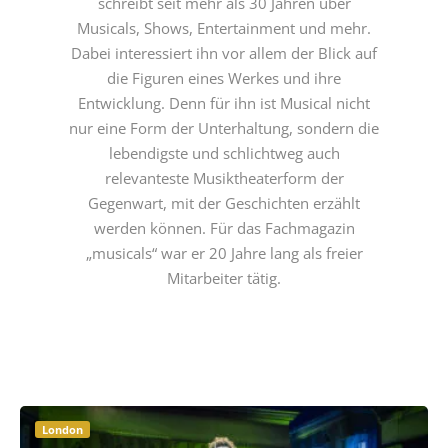
schreibt seit mehr als 30 Jahren über
Musicals, Shows, Entertainment und mehr.
Dabei interessiert ihn vor allem der Blick auf
die Figuren eines Werkes und ihre
Entwicklung. Denn für ihn ist Musical nicht
nur eine Form der Unterhaltung, sondern die
lebendigste und schlichtweg auch
relevanteste Musiktheaterform der
Gegenwart, mit der Geschichten erzählt
werden können. Für das Fachmagazin
„musicals“ war er 20 Jahre lang als freier
Mitarbeiter tätig.
London