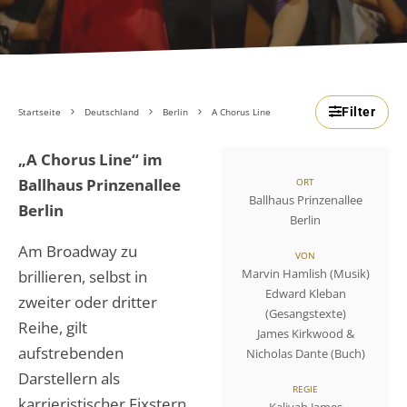
Filter
Startseite
Deutschland
Berlin
A Chorus Line
„A Chorus Line“ im
Ballhaus Prinzenallee
ORT
Ballhaus Prinzenallee
Berlin
Berlin
Am Broadway zu
VON
Marvin Hamlish (Musik)
brillieren, selbst in
Edward Kleban
zweiter oder dritter
(Gesangstexte)
Reihe, gilt
James Kirkwood &
aufstrebenden
Nicholas Dante (Buch)
Darstellern als
REGIE
karrieristischer Fixstern.
Kaliyah James