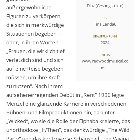
Diaz (Gesangstexte)
außergewöhnliche
Figuren zu verkörpern,
REGIE
die sich in merkwürdige
Tina Landau
Situationen begeben –
URAUFFÜHRUNG
oder, in ihren Worten,
2024
„Frauen, die wirklich tief
INFOS
verletzlich sind und sich
www.redwoodmusical.co
auf eine Reise begeben
m
müssen, um ihre Kraft
zu nutzen“. Nach ihrem
aufsehenerregenden Debüt in „Rent“ 1996 legte
Menzel eine glänzende Karriere in verschiedenen
Bühnen- und Filmproduktionen hin, darunter
„Wicked“, wo sie die Rolle der Elphaba kreierte, das
unorthodoxe „If/Then“, das denkwürdige „The Wild
Party“ und das kontroverse Schauspiel „The Vagina