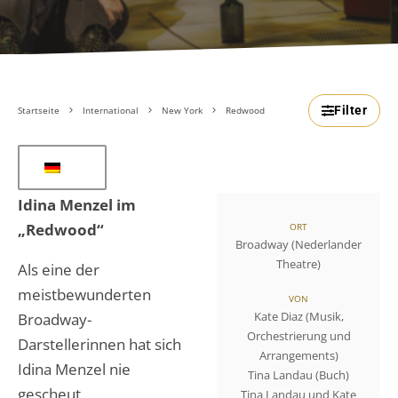
Filter
Startseite
International
New York
Redwood
Idina Menzel im
„Redwood“
ORT
Broadway (Nederlander
Theatre)
Als eine der
meistbewunderten
VON
Kate Diaz (Musik,
Broadway-
Orchestrierung und
Darstellerinnen hat sich
Arrangements)
Idina Menzel nie
Tina Landau (Buch)
gescheut,
Tina Landau und Kate