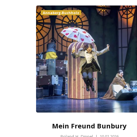
Annaberg-Buchholz
Mein Freund Bunbury
Roland H. Dippel
|
10.02.2026