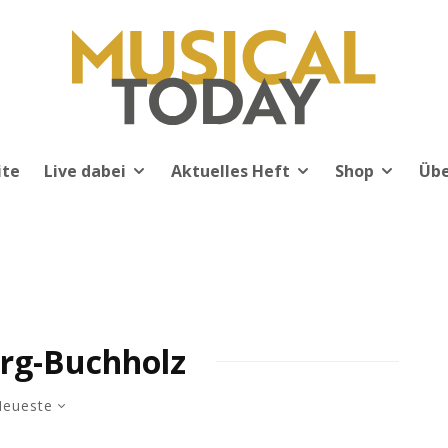
ite
Live dabei
Aktuelles Heft
Shop
Übe
rg-Buchholz
eueste