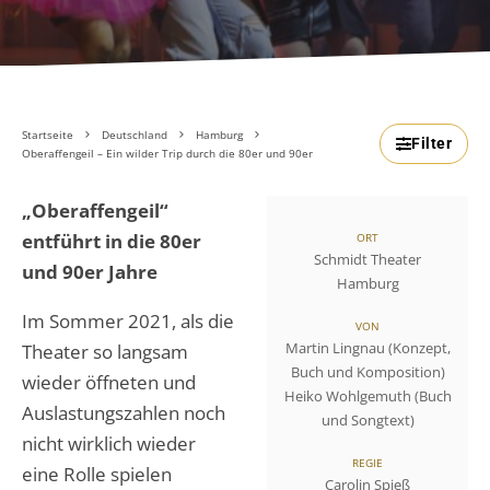
Startseite
Deutschland
Hamburg
Filter
Oberaffengeil – Ein wilder Trip durch die 80er und 90er
„Oberaffengeil“
entführt in die 80er
ORT
Schmidt Theater
und 90er Jahre
Hamburg
Im Sommer 2021, als die
VON
Martin Lingnau (Konzept,
Theater so langsam
Buch und Komposition)
wieder öffneten und
Heiko Wohlgemuth (Buch
Auslastungszahlen noch
und Songtext)
nicht wirklich wieder
REGIE
eine Rolle spielen
Carolin Spieß