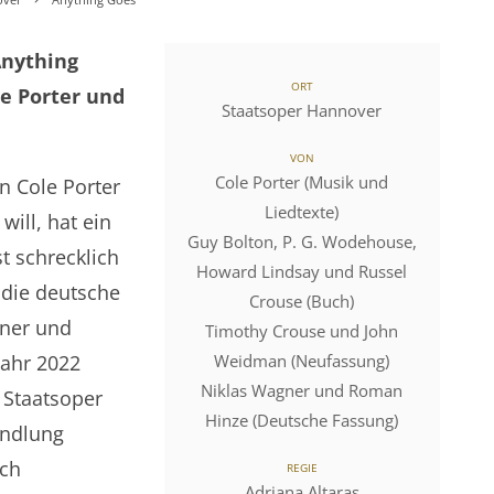
Anything
ORT
e Porter und
Staatsoper Hannover
VON
Cole Porter (Musik und
n Cole Porter
Liedtexte)
will, hat ein
Guy Bolton, P. G. Wodehouse,
t schrecklich
Howard Lindsay und Russel
 die deutsche
Crouse (Buch)
gner und
Timothy Crouse und John
ahr 2022
Weidman (Neufassung)
Niklas Wagner und Roman
r Staatsoper
Hinze (Deutsche Fassung)
andlung
uch
REGIE
Adriana Altaras