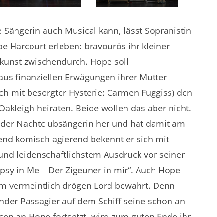
 Sängerin auch Musical kann, lässt Sopranistin
pe Harcourt erleben: bravourös ihr kleiner
rkunst zwischendurch. Hope soll
us finanziellen Erwägungen ihrer Mutter
ch mit besorgter Hysterie: Carmen Fuggiss) den
 Oakleigh heiraten. Beide wollen das aber nicht.
r der Nachtclubsängerin her und hat damit am
end komisch agierend bekennt er sich mit
und leidenschaftlichstem Ausdruck vor seiner
psy in Me – Der Zigeuner in mir“. Auch Hope
em vermeintlich drögen Lord bewahrt. Denn
linder Passagier auf dem Schiff seine schon an
n an Hope fortsetzt, wird zum guten Ende ihr