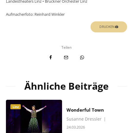
Landestheaters Linz • Bruckner Orchester Linz
Aufmacherfoto: Reinhard Winkler
DRUCKEN🖨
Teilen
Ähnliche Beiträge
Linz
Wonderful Town
Susanne Dressler
|
24.03.2026