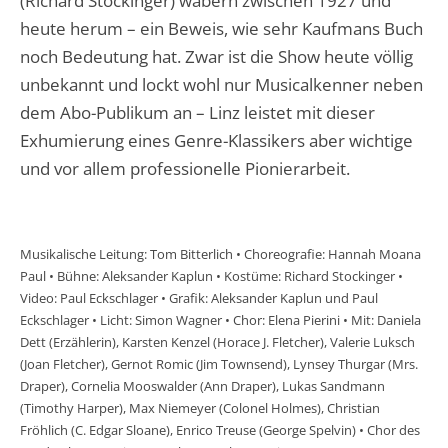
(Richard Stockinger) wabern zwischen 1927 und
heute herum – ein Beweis, wie sehr Kaufmans Buch
noch Bedeutung hat. Zwar ist die Show heute völlig
unbekannt und lockt wohl nur Musicalkenner neben
dem Abo-Publikum an – Linz leistet mit dieser
Exhumierung eines Genre-Klassikers aber wichtige
und vor allem professionelle Pionierarbeit.
Musikalische Leitung: Tom Bitterlich • Choreografie: Hannah Moana
Paul • Bühne: Aleksander Kaplun • Kostüme: Richard Stockinger •
Video: Paul Eckschlager • Grafik: Aleksander Kaplun und Paul
Eckschlager • Licht: Simon Wagner • Chor: Elena Pierini • Mit: Daniela
Dett (Erzählerin), Karsten Kenzel (Horace J. Fletcher), Valerie Luksch
(Joan Fletcher), Gernot Romic (Jim Townsend), Lynsey Thurgar (Mrs.
Draper), Cornelia Mooswalder (Ann Draper), Lukas Sandmann
(Timothy Harper), Max Niemeyer (Colonel Holmes), Christian
Fröhlich (C. Edgar Sloane), Enrico Treuse (George Spelvin) • Chor des