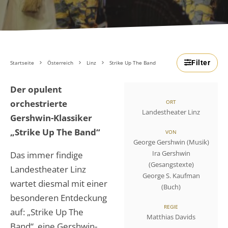
Filter
Startseite
Österreich
Linz
Strike Up The Band
Der opulent
orchestrierte
ORT
Landestheater Linz
Gershwin-Klassiker
„Strike Up The Band“
VON
George Gershwin (Musik)
Ira Gershwin
Das immer findige
(Gesangstexte)
Landestheater Linz
George S. Kaufman
wartet diesmal mit einer
(Buch)
besonderen Entdeckung
REGIE
auf: „Strike Up The
Matthias Davids
Band“, eine Gershwin-