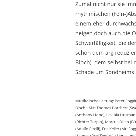
Zumal nicht nur sie im
rhythmischen (Fein-)A
einem eher durchwachs
neigen doch auch die O
Schwerfälligkeit, die de
schon dem arg reduzier
Bloch), dem selbst bei 
Schade um Sondheims 
Musikalische Leitung: Peter Foggi
Bloch • Mit: Thomas Borchert (Sw
(Anthony Hope), Lavinia Husmann 
(Richter Turpin), Marcus Billen (B
(Adolfo Pirelli), Eric Keller (Mr. F
Hennes (Drei Tenöre) • Haus- und