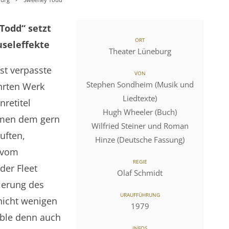
odd“ setzt
ORT
useleffekte
Theater Lüneburg
st verpasste
VON
Stephen Sondheim (Musik und
hrten Werk
Liedtexte)
retitel
Hugh Wheeler (Buch)
mmen dem gern
Wilfried Steiner und Roman
auften,
Hinze (Deutsche Fassung)
 vom
REGIE
der Fleet
Olaf Schmidt
ierung des
URAUFFÜHRUNG
nicht wenigen
1979
ble denn auch
INFOS