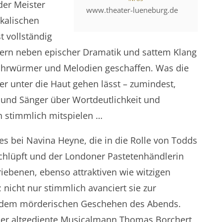
der Meister
www.theater-lueneburg.de
kalischen
t vollständig
ern neben epischer Dramatik und sattem Klang
hrwürmer und Melodien geschaffen. Was die
r unter die Haut gehen lässt – zumindest,
 und Sänger über Wortdeutlichkeit und
h stimmlich mitspielen …
dies bei Navina Heyne, die in die Rolle von Todds
schlüpft und der Londoner Pastetenhändlerin
iebenen, ebenso attraktiven wie witzigen
nicht nur stimmlich avanciert sie zur
r dem mörderischen Geschehen des Abends.
der altgediente Musicalmann Thomas Borchert