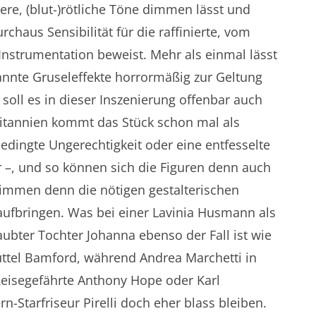
re, (blut-)rötliche Töne dimmen lässt und
urchaus Sensibilität für die raffinierte, vom
Instrumentation beweist. Mehr als einmal lässt
nte Gruseleffekte horrormäßig zur Geltung
oll es in dieser Inszenierung offenbar auch
ritannien kommt das Stück schon mal als
dingte Ungerechtigkeit oder eine entfesselte
r –, und so können sich die Figuren denn auch
Stimmen denn die nötigen gestalterischen
aufbringen. Was bei einer Lavinia Husmann als
ubter Tochter Johanna ebenso der Fall ist wie
üttel Bamford, während Andrea Marchetti in
Reisegefährte Anthony Hope oder Karl
n-Starfriseur Pirelli doch eher blass bleiben.