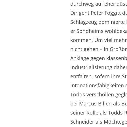
durchweg auf eher düste
Dirigent Peter Foggitt d
Schlagzeug dominierte 
er Sondheims wohlbekan
kommen. Um viel mehr s
nicht gehen – in Großb
Anklage gegen klassenbe
Industrialisierung dahe
entfalten, sofern ihre 
Intonationsfähigkeiten 
Todds verschollen gegla
bei Marcus Billen als B
seiner Rolle als Todds 
Schneider als Möchteger