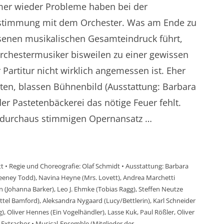
mer wieder Probleme haben bei der
bstimmung mit dem Orchester. Was am Ende zu
enen musikalischen Gesamteindruck führt,
rchestermusiker bisweilen zu einer gewissen
r Partitur nicht wirklich angemessen ist. Eher
ten, blassen Bühnenbild (Ausstattung: Barbara
der Pastetenbäckerei das nötige Feuer fehlt.
durchaus stimmigen Opernansatz …
tt • Regie und Choreografie: Olaf Schmidt • Ausstattung: Barbara
eeney Todd), Navina Heyne (Mrs. Lovett), Andrea Marchetti
(Johanna Barker), Leo J. Ehmke (Tobias Ragg), Steffen Neutze
üttel Bamford), Aleksandra Nygaard (Lucy/Bettlerin), Karl Schneider
ogg), Oliver Hennes (Ein Vogelhändler), Lasse Kuk, Paul Rößler, Oliver
 Extrachor • Musical-Ensemble (Mitglieder der