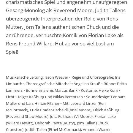
charismatisches Spiel und angenehm unaufgeregten
Gesang-Monolog als Reverend Moore, Judith Tallens
überzeugende Interpretation der Rolle von Rens
Mutter, Jörn Tallens authentischen Chuck und die
anrührende, verhuschte Komik von Florian Lake als
Rens Freund Willard. Hut ab vor so viel Lust am
Spiel!
Musikalische Leitung: Jason Weaver • Regie und Choreografie: Iris
Limbarth • Choreografische Mitarbeit: Angelina Krauß • Bühne: Britta
Lammers • Bühnenmalerei: Marcus Bank • Kostüme: Heike Korn •
Licht: Holger Kaßburg und Niklas Berentzen • Sounddesign: Lennart
Müller und Lars Hintze-Fitzner • Mit: Leonard Linzer (Ren
McCormack), Lucia Prader-Pscheidl (Ariel Moore), Ulrich Kaßburg
(Reverend Shaw Moore), Julia Felthaus (Vi Moore), Florian Lake
(Willard Hewitt), Deborah Pante (Rusty), Jörn Tallen (Chuck
Cranston), Judith Tallen (Ethel McCormack), Amanda Warren