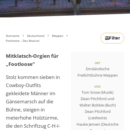
Startseite
Deutschland
Meppen
Filter
Footloose – Das Musical
Mitklatsch-Orgien für
„Footloose“
ORT
Emsländische
Freilichtbühne Meppen
Stolz kommen sieben in
Cowboy-Outfits
VON
Tom Snow (Musik)
gekleidete Männer im
Dean Pitchford und
Gänsemarsch auf die
Walter Bobbie (Buch)
Bühne, steigen in
Dean Pitchford
meterhohe Holztürme,
(Liedtexte)
Hauke Jensen (Deutsche
die den Schriftzug C-H-I-