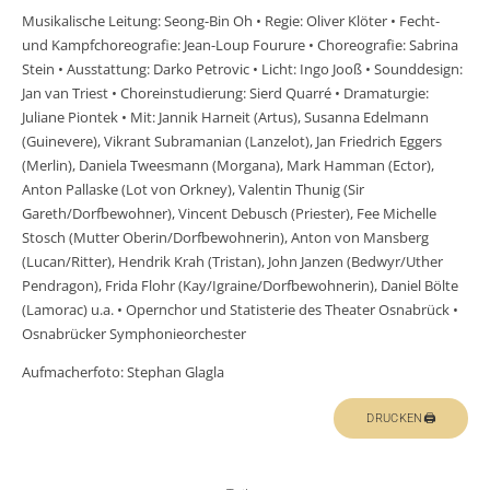
Musikalische Leitung: Seong-Bin Oh • Regie: Oliver Klöter • Fecht-
und Kampfchoreografie: Jean-Loup Fourure • Choreografie: Sabrina
Stein • Ausstattung: Darko Petrovic • Licht: Ingo Jooß • Sounddesign:
Jan van Triest • Choreinstudierung: Sierd Quarré • Dramaturgie:
Juliane Piontek • Mit: Jannik Harneit (Artus), Susanna Edelmann
(Guinevere), Vikrant Subramanian (Lanzelot), Jan Friedrich Eggers
(Merlin), Daniela Tweesmann (Morgana), Mark Hamman (Ector),
Anton Pallaske (Lot von Orkney), Valentin Thunig (Sir
Gareth/Dorfbewohner), Vincent Debusch (Priester), Fee Michelle
Stosch (Mutter Oberin/Dorfbewohnerin), Anton von Mansberg
(Lucan/Ritter), Hendrik Krah (Tristan), John Janzen (Bedwyr/Uther
Pendragon), Frida Flohr (Kay/Igraine/Dorfbewohnerin), Daniel Bölte
(Lamorac) u.a. • Opernchor und Statisterie des Theater Osnabrück •
Osnabrücker Symphonieorchester
Aufmacherfoto: Stephan Glagla
DRUCKEN🖨