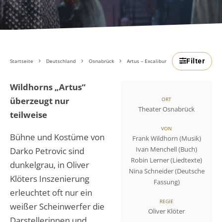
Filter
Startseite
Deutschland
Osnabrück
Artus – Excalibur
Wildhorns „Artus“
überzeugt nur
ORT
Theater Osnabrück
teilweise
VON
Bühne und Kostüme von
Frank Wildhorn (Musik)
Ivan Menchell (Buch)
Darko Petrovic sind
Robin Lerner (Liedtexte)
dunkelgrau, in Oliver
Nina Schneider (Deutsche
Klöters Inszenierung
Fassung)
erleuchtet oft nur ein
REGIE
weißer Scheinwerfer die
Oliver Klöter
Darstellerinnen und