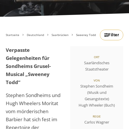
Filter
Startseite
Deutschland
Saarbrücken
Sweeney Todd
Verpasste
Gelegenheiten für
ORT
Saarländisches
Sondheims Grusel-
Staatstheater
Musical „Sweeney
VON
Todd“
Stephen Sondheim
(Musik und
Stephen Sondheims und
Gesangstexte)
Hugh Wheelers Moritat
Hugh Wheeler (Buch)
vom mörderischen
REGIE
Barbier hat sich fest im
Carlos Wagner
Repertoire der