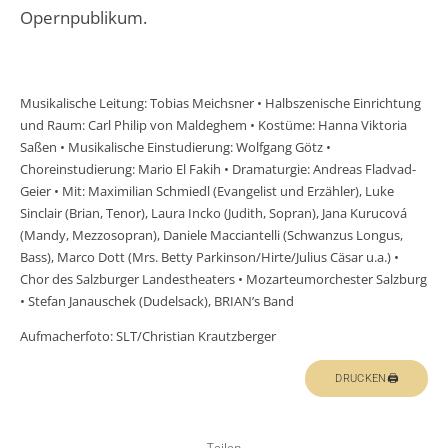
Opernpublikum.
Musikalische Leitung: Tobias Meichsner • Halbszenische Einrichtung
und Raum: Carl Philip von Maldeghem • Kostüme: Hanna Viktoria
Saßen • Musikalische Einstudierung: Wolfgang Götz •
Choreinstudierung: Mario El Fakih • Dramaturgie: Andreas Fladvad-
Geier • Mit: Maximilian Schmiedl (Evangelist und Erzähler), Luke
Sinclair (Brian, Tenor), Laura Incko (Judith, Sopran), Jana Kurucová
(Mandy, Mezzosopran), Daniele Macciantelli (Schwanzus Longus,
Bass), Marco Dott (Mrs. Betty Parkinson/Hirte/Julius Cäsar u.a.) •
Chor des Salzburger Landestheaters • Mozarteumorchester Salzburg
• Stefan Janauschek (Dudelsack), BRIAN’s Band
Aufmacherfoto: SLT/Christian Krautzberger
DRUCKEN🖨
Teilen