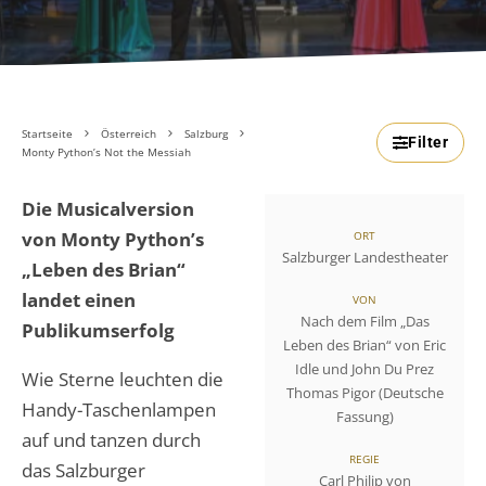
Startseite
Österreich
Salzburg
Filter
Monty Python’s Not the Messiah
Die Musicalversion
von Monty Python’s
ORT
Salzburger Landestheater
„Leben des Brian“
landet einen
VON
Nach dem Film „Das
Publikumserfolg
Leben des Brian“ von Eric
Idle und John Du Prez
Wie Sterne leuchten die
Thomas Pigor (Deutsche
Handy-Taschenlampen
Fassung)
auf und tanzen durch
REGIE
das Salzburger
Carl Philip von