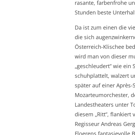
rasante, farbenfrohe und
Stunden beste Unterhal
Da ist zum einen die vi
die sich augenzwinkern
Österreich-Klischee b
wird man von dieser mu
„geschleudert“ wie ein 
schuhplattelt, walzert 
später auf einer Après-
Mozarteumorchester, de
Landestheaters unter 
diesem „Ritt“, flankier
Regisseur Andreas Gerg
Floerens fantasievolle 