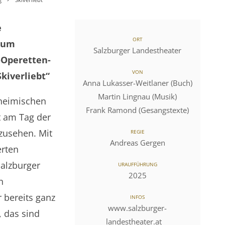
e
ORT
dum
Salzburger Landestheater
-Operetten-
VON
Skiverliebt“
Anna Lukasser-Weitlaner (Buch)
Martin Lingnau (Musik)
 heimischen
Frank Ramond (Gesangstexte)
t am Tag der
zusehen. Mit
REGIE
Andreas Gergen
rten
Salzburger
URAUFFÜHRUNG
2025
n
bereits ganz
INFOS
www.salzburger-
, das sind
landestheater.at