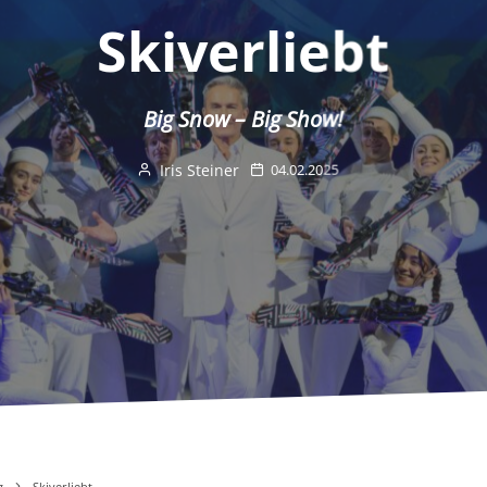
Skiverliebt
Big Snow – Big Show!
Iris Steiner
04.02.2025
g
Skiverliebt