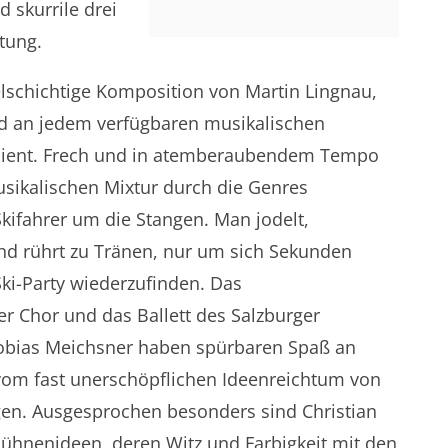
 skurrile drei
tung.
elschichtige Komposition von Martin Lingnau,
d an jedem verfügbaren musikalischen
edient. Frech und in atemberaubendem Tempo
sikalischen Mixtur durch die Genres
Skifahrer um die Stangen. Man jodelt,
und rührt zu Tränen, nur um sich Sekunden
Ski-Party wiederzufinden. Das
r Chor und das Ballett des Salzburger
Tobias Meichsner haben spürbaren Spaß an
t vom fast unerschöpflichen Ideenreichtum von
en. Ausgesprochen besonders sind Christian
Bühnenideen, deren Witz und Farbigkeit mit den