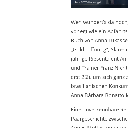
Foto: SLT/Tobias Witzgall
Wen wundert’s da noch,
vorlegt wie ein Abfahrts
Buch von Anna Lukasser
„Goldhoffnung“, Skirenn
jährige Riesentalent Ann
und Trainer Franz Nicht
erst 25!), um sich ganz
brasilianischen Konkurr
Anna Bárbara Bonatto id
Eine unverkennbare Remi
Paargeschichte zwischen
Annas Mutter, und ihrem