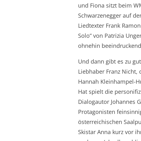
und Fiona sitzt beim WM
Schwarzenegger auf der
Liedtexter Frank Ramo
Solo“ von Patrizia Unge
ohnehin beeindruckend
Und dann gibt es zu gu
Liebhaber Franz Nicht, 
Hannah Kleinhampel-Huc
Hat spielt die personifi
Dialogautor Johannes G
Protagonisten feinsinni
österreichischen Saalp
Skistar Anna kurz vor i