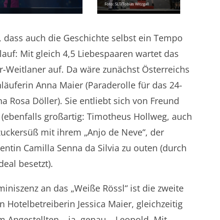
Foto: SLT/Tobias Witzgall
 dass auch die Geschichte selbst ein Tempo
lauf: Mit gleich 4,5 Liebespaaren wartet das
-Weitlaner auf. Da wäre zunächst Österreichs
läuferin Anna Maier (Paraderolle für das 24-
a Rosa Döller). Sie entliebt sich von Freund
 (ebenfalls großartig: Timotheus Hollweg, auch
 zuckersüß mit ihrem „Anjo de Neve“, der
entin Camilla Senna da Silvia zu outen (durch
eal besetzt).
niszenz an das „Weiße Rössl“ ist die zweite
 Hotelbetreiberin Jessica Maier, gleichzeitig
 Angestellten – ja, genau – Leopold. Mit