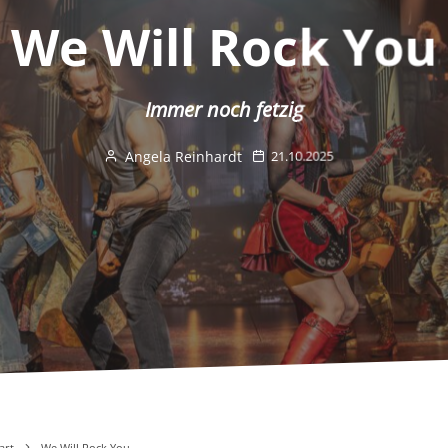
We Will Rock You
Immer noch fetzig
Angela Reinhardt
21.10.2025
art
We Will Rock You