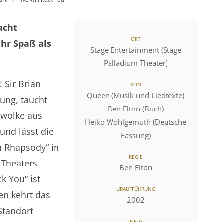
acht
ORT
hr Spaß als
Stage Entertainment (Stage
Palladium Theater)
: Sir Brian
VON
Queen (Musik und Liedtexte)
ung, taucht
Ben Elton (Buch)
lwolke aus
Heiko Wohlgemuth (Deutsche
nd lässt die
Fassung)
n Rhapsody“ in
REGIE
 Theaters
Ben Elton
 You“ ist
URAUFFÜHRUNG
en kehrt das
2002
Standort
INFOS