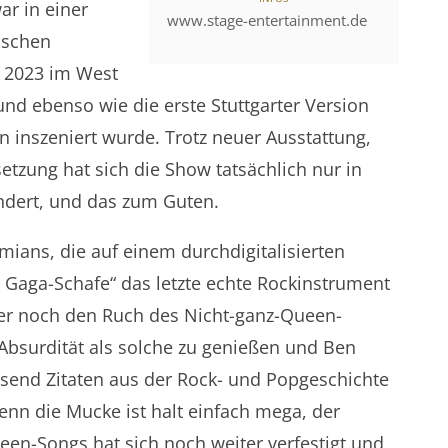
ar in einer
www.stage-entertainment.de
ischen
 2023 im West
nd ebenso wie die erste Stuttgarter Version
 inszeniert wurde. Trotz neuer Ausstattung,
tzung hat sich die Show tatsächlich nur in
dert, und das zum Guten.
ians, die auf einem durchdigitalisierten
r Gaga-Schafe“ das letzte echte Rockinstrument
er noch den Ruch des Nicht-ganz-Queen-
e Absurdität als solche zu genießen und Ben
usend Zitaten aus der Rock- und Popgeschichte
enn die Mucke ist halt einfach mega, der
een-Songs hat sich noch weiter verfestigt und