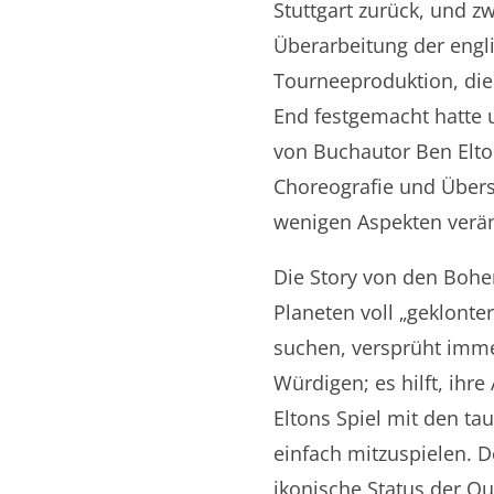
Stuttgart zurück, und zw
Überarbeitung der engl
Tourneeproduktion, die
End festgemacht hatte u
von Buchautor Ben Elton
Choreografie und Überse
wenigen Aspekten verän
Die Story von den Bohem
Planeten voll „geklonte
suchen, versprüht imm
Würdigen; es hilft, ihr
Eltons Spiel mit den ta
einfach mitzuspielen. D
ikonische Status der Qu