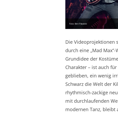
Foto: Ben Pakalski
Die Videoprojektionen s
durch eine „Mad Max“-W
Grundidee der Kostüme –
Charakter – ist auch fü
geblieben, ein wenig ir
Schwarz die Welt der Ki
rhythmisch-zackige neue
mit durchlaufenden We
modernen Tanz, bleibt a