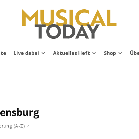
ite
Live dabei
Aktuelles Heft
Shop
Übe
ensburg
erung (A-Z)