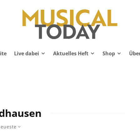
ite
Live dabei
Aktuelles Heft
Shop
Übe
dhausen
eueste