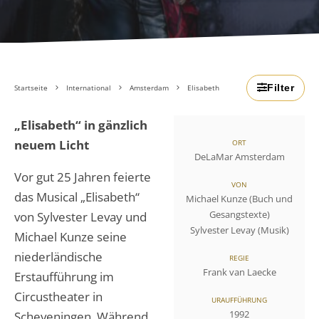
Filter
Startseite
International
Amsterdam
Elisabeth
„Elisabeth“ in gänzlich
neuem Licht
ORT
DeLaMar Amsterdam
Vor gut 25 Jahren feierte
VON
das Musical „Elisabeth“
Michael Kunze (Buch und
Gesangstexte)
von Sylvester Levay und
Sylvester Levay (Musik)
Michael Kunze seine
niederländische
REGIE
Frank van Laecke
Erstaufführung im
Circustheater in
URAUFFÜHRUNG
1992
Scheveningen. Während