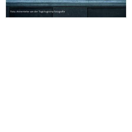
Foto: Annemieke van der Togt/togtstrip fotografie