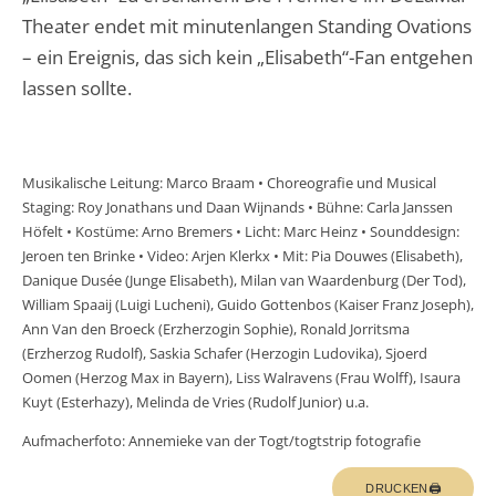
Theater endet mit minutenlangen Standing Ovations
– ein Ereignis, das sich kein „Elisabeth“-Fan entgehen
lassen sollte.
Musikalische Leitung: Marco Braam • Choreografie und Musical
Staging: Roy Jonathans und Daan Wijnands • Bühne: Carla Janssen
Höfelt • Kostüme: Arno Bremers • Licht: Marc Heinz • Sounddesign:
Jeroen ten Brinke • Video: Arjen Klerkx • Mit: Pia Douwes (Elisabeth),
Danique Dusée (Junge Elisabeth), Milan van Waardenburg (Der Tod),
William Spaaij (Luigi Lucheni), Guido Gottenbos (Kaiser Franz Joseph),
Ann Van den Broeck (Erzherzogin Sophie), Ronald Jorritsma
(Erzherzog Rudolf), Saskia Schafer (Herzogin Ludovika), Sjoerd
Oomen (Herzog Max in Bayern), Liss Walravens (Frau Wolff), Isaura
Kuyt (Esterhazy), Melinda de Vries (Rudolf Junior) u.a.
Aufmacherfoto: Annemieke van der Togt/togtstrip fotografie
DRUCKEN🖨