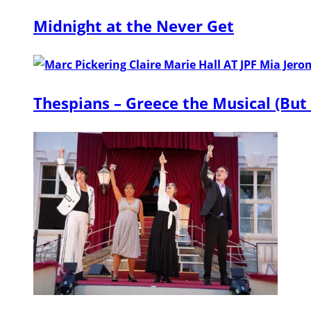
Midnight at the Never Get
Thespians – Greece the Musical (But