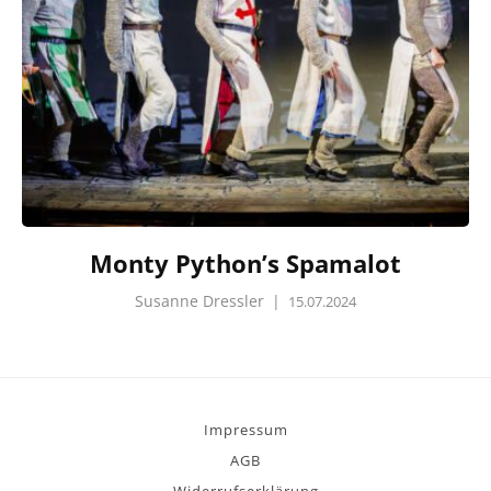
Monty Python’s Spamalot
Susanne Dressler
|
15.07.2024
Impressum
AGB