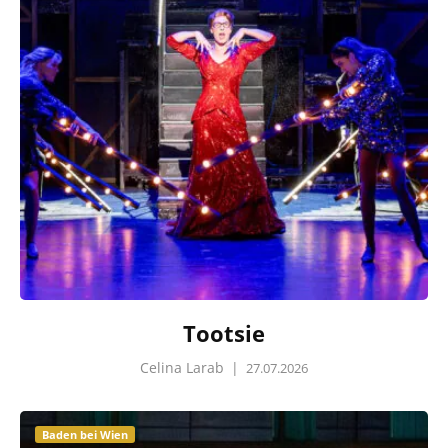
Tootsie
Celina Larab
|
27.07.2026
Baden bei Wien