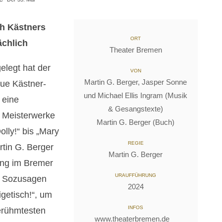
ch Kästners
ORT
ächlich
Theater Bremen
gelegt hat der
VON
Martin G. Berger, Jasper Sonne
eue Kästner-
und Michael Ellis Ingram (Musik
 eine
& Gesangstexte)
 Meisterwerke
Martin G. Berger (Buch)
lly!“ bis „Mary
REGIE
tin G. Berger
Martin G. Berger
ung im Bremer
URAUFFÜHRUNG
. Sozusagen
2024
ligetisch!“, um
INFOS
erühmtesten
www.theaterbremen.de