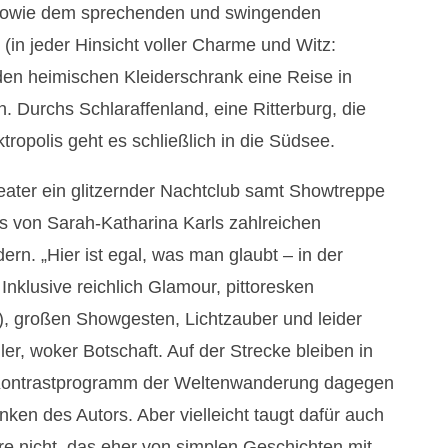
) sowie dem sprechenden und swingenden
(in jeder Hinsicht voller Charme und Witz:
 den heimischen Kleiderschrank eine Reise in
. Durchs Schlaraffenland, eine Ritterburg, die
tropolis geht es schließlich in die Südsee.
heater ein glitzernder Nachtclub samt Showtreppe
s von Sarah-Katharina Karls zahlreichen
ern. „Hier ist egal, was man glaubt – in der
 Inklusive reichlich Glamour, pittoresken
), großen Showgesten, Lichtzauber und leider
er, woker Botschaft. Auf der Strecke bleiben in
 Kontrastprogramm der Weltenwanderung dagegen
nken des Autors. Aber vielleicht taugt dafür auch
e nicht, das eher von simplen Geschichten mit