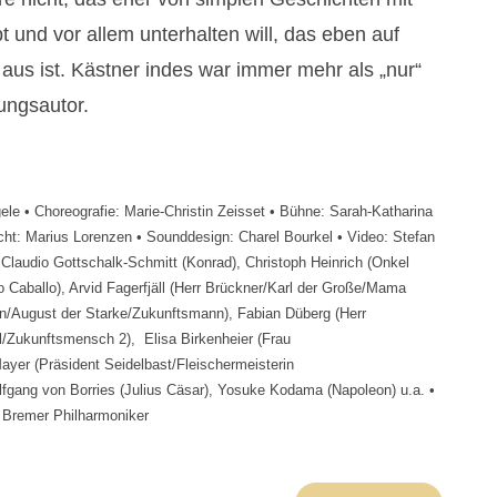
bt und vor allem unterhalten will, das eben auf
 aus ist. Kästner indes war immer mehr als „nur“
ungsautor.
ele • Choreografie: Marie-Christin Zeisset • Bühne: Sarah-Katharina
icht: Marius Lorenzen • Sounddesign: Charel Bourkel • Video: Stefan
 Claudio Gottschalk-Schmitt (Konrad), Christoph Heinrich (Onkel
ro Caballo), Arvid Fagerfjäll (Herr Brückner/Karl der Große/Mama
n/August der Starke/Zukunftsmann), Fabian Düberg (Herr
/Zukunftsmensch 2), Elisa Birkenheier (Frau
ayer (Präsident Seidelbast/Fleischermeisterin
fgang von Borries (Julius Cäsar), Yosuke Kodama (Napoleon) u.a. •
 Bremer Philharmoniker