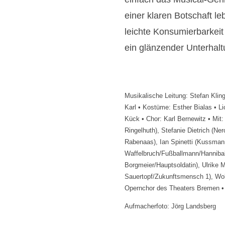
einer klaren Botschaft le
leichte Konsumierbarkeit
ein glänzender Unterhalt
Musikalische Leitung: Stefan Kling
Karl • Kostüme: Esther Bialas • L
Kück • Chor: Karl Bernewitz • Mit:
Ringelhuth), Stefanie Dietrich (Ne
Rabenaas), Ian Spinetti (Kussman
Waffelbruch/Fußballmann/Hannibal
Borgmeier/Hauptsoldatin), Ulrike M
Sauertopf/Zukunftsmensch 1), Wol
Opernchor des Theaters Bremen •
Aufmacherfoto: Jörg Landsberg