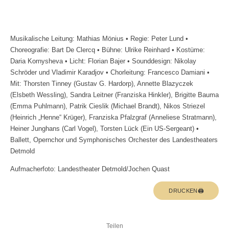
Musikalische Leitung: Mathias Mönius • Regie: Peter Lund •
Choreografie: Bart De Clercq • Bühne: Ulrike Reinhard • Kostüme:
Daria Kornysheva • Licht: Florian Bajer • Sounddesign: Nikolay
Schröder und Vladimir Karadjov • Chorleitung: Francesco Damiani •
Mit: Thorsten Tinney (Gustav G. Hardorp), Annette Blazyczek
(Elsbeth Wessling), Sandra Leitner (Franziska Hinkler), Brigitte Bauma
(Emma Puhlmann), Patrik Cieslik (Michael Brandt), Nikos Striezel
(Heinrich „Henne“ Krüger), Franziska Pfalzgraf (Anneliese Stratmann),
Heiner Junghans (Carl Vogel), Torsten Lück (Ein US-Sergeant) •
Ballett, Opernchor und Symphonisches Orchester des Landestheaters
Detmold
Aufmacherfoto: Landestheater Detmold/Jochen Quast
DRUCKEN🖨
Teilen