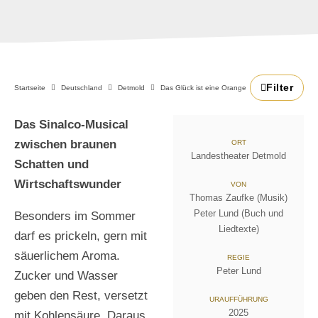
Filter
Startseite
Deutschland
Detmold
Das Glück ist eine Orange
Das Sinalco-Musical
zwischen braunen
ORT
Landestheater Detmold
Schatten und
Wirtschaftswunder
VON
Thomas Zaufke (Musik)
Peter Lund (Buch und
Besonders im Sommer
Liedtexte)
darf es prickeln, gern mit
säuerlichem Aroma.
REGIE
Peter Lund
Zucker und Wasser
geben den Rest, versetzt
URAUFFÜHRUNG
2025
mit Kohlensäure. Daraus