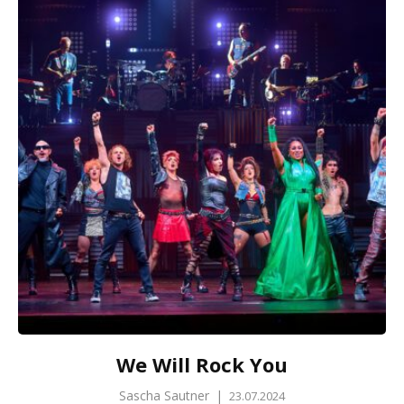
We Will Rock You
Sascha Sautner
|
23.07.2024