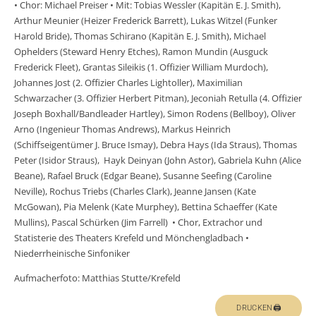
• Chor: Michael Preiser • Mit: Tobias Wessler (Kapitän E. J. Smith),
Arthur Meunier (Heizer Frederick Barrett), Lukas Witzel (Funker
Harold Bride), Thomas Schirano (Kapitän E. J. Smith), Michael
Ophelders (Steward Henry Etches), Ramon Mundin (Ausguck
Frederick Fleet), Grantas Sileikis (1. Offizier William Murdoch),
Johannes Jost (2. Offizier Charles Lightoller), Maximilian
Schwarzacher (3. Offizier Herbert Pitman), Jeconiah Retulla (4. Offizier
Joseph Boxhall/Bandleader Hartley), Simon Rodens (Bellboy), Oliver
Arno (Ingenieur Thomas Andrews), Markus Heinrich
(Schiffseigentümer J. Bruce Ismay), Debra Hays (Ida Straus), Thomas
Peter (Isidor Straus), Hayk Deinyan (John Astor), Gabriela Kuhn (Alice
Beane), Rafael Bruck (Edgar Beane), Susanne Seefing (Caroline
Neville), Rochus Triebs (Charles Clark), Jeanne Jansen (Kate
McGowan), Pia Melenk (Kate Murphey), Bettina Schaeffer (Kate
Mullins), Pascal Schürken (Jim Farrell) • Chor, Extrachor und
Statisterie des Theaters Krefeld und Mönchengladbach •
Niederrheinische Sinfoniker
Aufmacherfoto: Matthias Stutte/Krefeld
DRUCKEN🖨