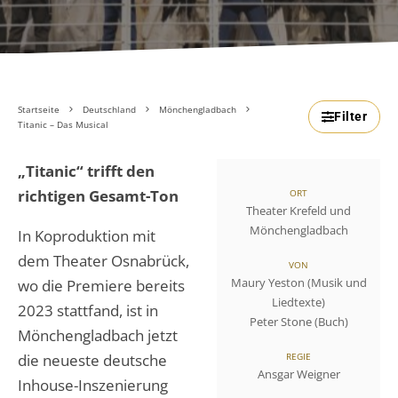
Startseite
Deutschland
Mönchengladbach
Filter
Titanic – Das Musical
„Titanic“ trifft den
richtigen Gesamt-Ton
ORT
Theater Krefeld und
Mönchengladbach
In Koproduktion mit
dem Theater Osnabrück,
VON
Maury Yeston (Musik und
wo die Premiere bereits
Liedtexte)
2023 stattfand, ist in
Peter Stone (Buch)
Mönchengladbach jetzt
die neueste deutsche
REGIE
Ansgar Weigner
Inhouse-Inszenierung