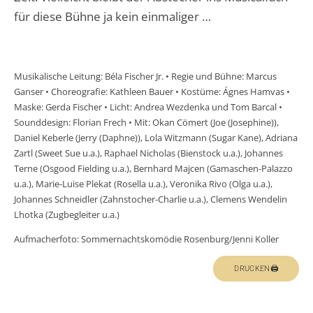
für diese Bühne ja kein einmaliger …
Musikalische Leitung: Béla Fischer Jr. • Regie und Bühne: Marcus
Ganser • Choreografie: Kathleen Bauer • Kostüme: Ágnes Hamvas •
Maske: Gerda Fischer • Licht: Andrea Wezdenka und Tom Barcal •
Sounddesign: Florian Frech • Mit: Okan Cömert (Joe (Josephine)),
Daniel Keberle (Jerry (Daphne)), Lola Witzmann (Sugar Kane), Adriana
Zartl (Sweet Sue u.a.), Raphael Nicholas (Bienstock u.a.), Johannes
Terne (Osgood Fielding u.a.), Bernhard Majcen (Gamaschen-Palazzo
u.a.), Marie-Luise Plekat (Rosella u.a.), Veronika Rivo (Olga u.a.),
Johannes Schneidler (Zahnstocher-Charlie u.a.), Clemens Wendelin
Lhotka (Zugbegleiter u.a.)
Aufmacherfoto: Sommernachtskomödie Rosenburg/Jenni Koller
DRUCKEN🖨