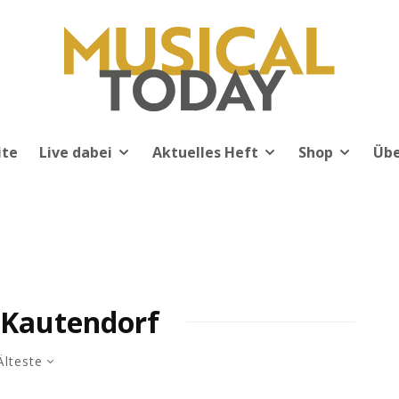
ite
Live dabei
Aktuelles Heft
Shop
Übe
-Kautendorf
Älteste