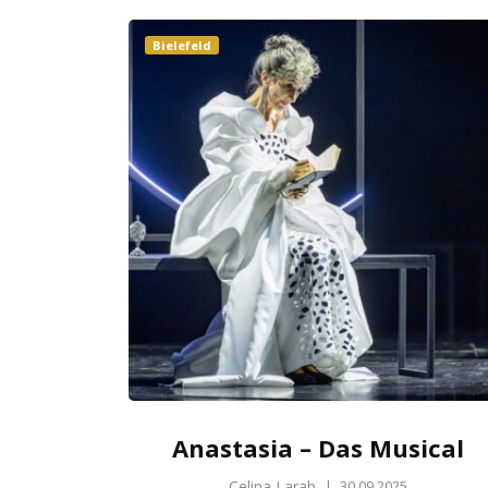
Bielefeld
Anastasia – Das Musical
Celina Larab
|
30.09.2025