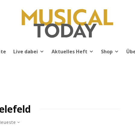
ite
Live dabei
Aktuelles Heft
Shop
Übe
elefeld
eueste