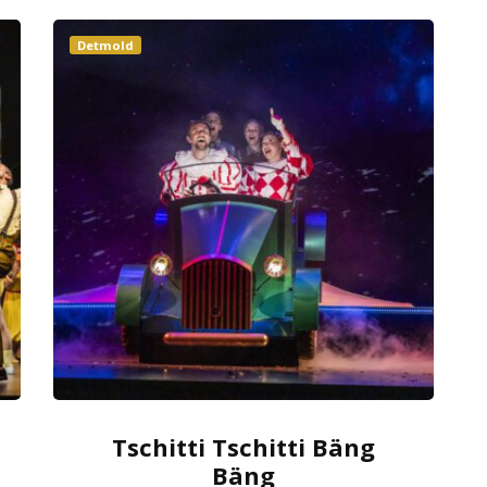
Detmold
Tschitti Tschitti Bäng
Bäng