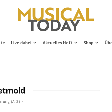
ite
Live dabei
Aktuelles Heft
Shop
Übe
etmold
erung (A-Z)