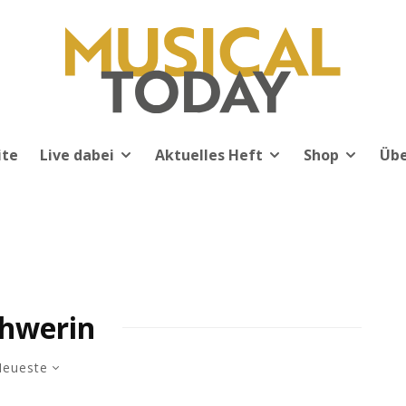
ite
Live dabei
Aktuelles Heft
Shop
Übe
hwerin
eueste