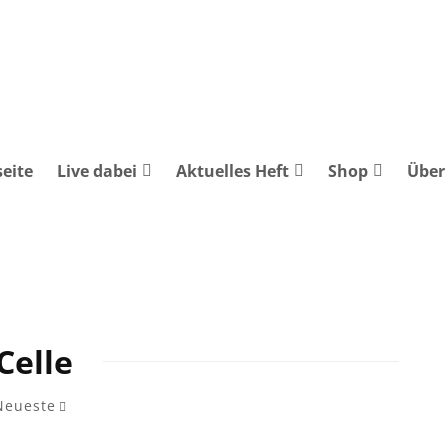
seite
Live dabei
Aktuelles Heft
Shop
Über
Celle
Neueste