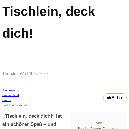
Tischlein, deck
dich!
Einfach gut
Thorsten Wulf
18.05.2026
Startseite
Deutschland
Filter
Hanau
Tischlein, deck dich!
„Tischlein, deck dich!“ ist
ein schöner Spaß – und
ORT
Brüder Grimm Festspiele