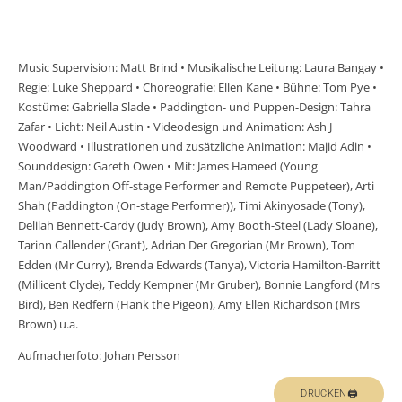
Music Supervision: Matt Brind • Musikalische Leitung: Laura Bangay •
Regie: Luke Sheppard • Choreografie: Ellen Kane • Bühne: Tom Pye •
Kostüme: Gabriella Slade • Paddington- und Puppen-Design: Tahra
Zafar • Licht: Neil Austin • Videodesign und Animation: Ash J
Woodward • Illustrationen und zusätzliche Animation: Majid Adin •
Sounddesign: Gareth Owen • Mit: James Hameed (Young
Man/Paddington Off-stage Performer and Remote Puppeteer), Arti
Shah (Paddington (On-stage Performer)), Timi Akinyosade (Tony),
Delilah Bennett-Cardy (Judy Brown), Amy Booth-Steel (Lady Sloane),
Tarinn Callender (Grant), Adrian Der Gregorian (Mr Brown), Tom
Edden (Mr Curry), Brenda Edwards (Tanya), Victoria Hamilton-Barritt
(Millicent Clyde), Teddy Kempner (Mr Gruber), Bonnie Langford (Mrs
Bird), Ben Redfern (Hank the Pigeon), Amy Ellen Richardson (Mrs
Brown) u.a.
Aufmacherfoto: Johan Persson
DRUCKEN🖨