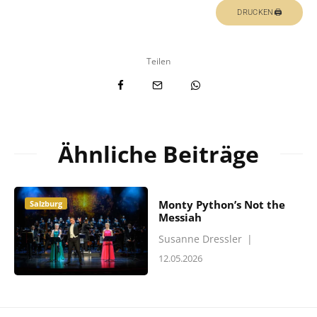
DRUCKEN🖨
Teilen
Ähnliche Beiträge
Monty Python’s Not the
Salzburg
Messiah
Susanne Dressler
|
12.05.2026