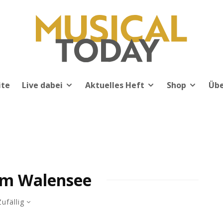
ite
Live dabei
Aktuelles Heft
Shop
Übe
m Walensee
Zufällig