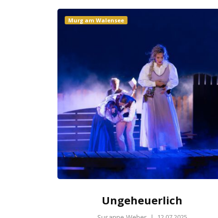
Murg am Walensee
Ungeheuerlich
Susanne Weber
|
12.07.2025