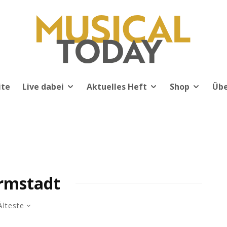
ite
Live dabei
Aktuelles Heft
Shop
Übe
rmstadt
Älteste