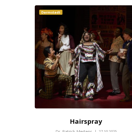
Darmstadt
Hairspray
Dr. Patrick Mertens
|
27.10.2025