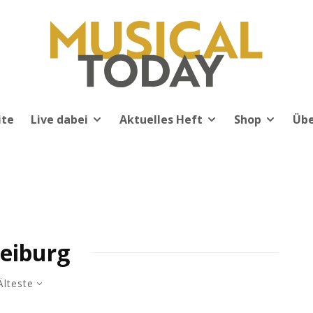
ite
Live dabei
Aktuelles Heft
Shop
Übe
reiburg
Älteste