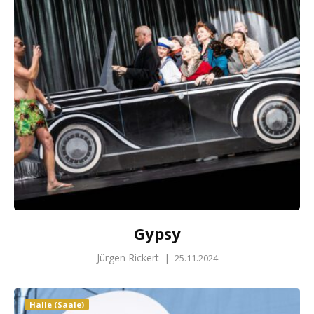
Gypsy
Jürgen Rickert
|
25.11.2024
Halle (Saale)